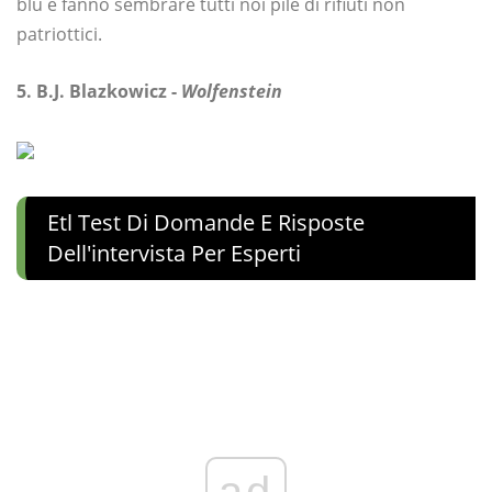
blu e fanno sembrare tutti noi pile di rifiuti non
patriottici.
5. B.J. Blazkowicz -
Wolfenstein
Etl Test Di Domande E Risposte
Dell'intervista Per Esperti
ad