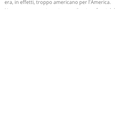
era, in effetti, troppo americano per l'America.
Nonostante non sia mai stato rilasciato fuori dal
Giappone, è caratterizzato dalla recitazione vocale
inglese. È anche un gioco in cui giochi come il
presidente degli Stati Uniti in una mech armata con
abbastanza esplosivi per rendere nervoso Michael Bay.
2. Il presidente degli Stati Uniti -
Saints Row IV