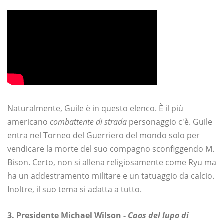
Naturalmente, Guile è in questo elenco. È il più
americano
combattente di strada
personaggio c'è. Guile
entra nel Torneo del Guerriero del mondo solo per
vendicare la morte del suo compagno sconfiggendo M.
Bison. Certo, non si allena religiosamente come Ryu ma
ha un addestramento militare e un tatuaggio da calcio.
Inoltre, il suo tema si adatta a tutto.
3. Presidente Michael Wilson -
Caos del lupo di