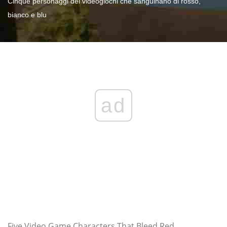
Cinque personaggi dei videogiochi che sanguinano di rosso,
bianco e blu
ad
Five Video Game Characters That Bleed Red