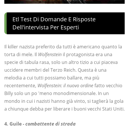
Etl Test Di Domande E Risposte
Dell'intervista Per Esperti
Il killer nazista preferito da tutti è americano quanto la
torta di mele. Il
Wolfenstein
il protagonista era una
specie di tabula rasa, solo un altro tizio a cui piaceva
uccidere membri del Terzo Reich. Questa è una
melodia a cui tutti possiamo ballare, ma più
recentemente,
Wolfenstein: il nuovo ordine
fatto vecchio
Billy solo un po 'meno monodimensionale. In un
mondo in cui i nazisti hanno già vinto, si taglierà la gola
a chiunque debba per liberare i buoni vecchi Stati Uniti.
4. Guile -
combattente di strada