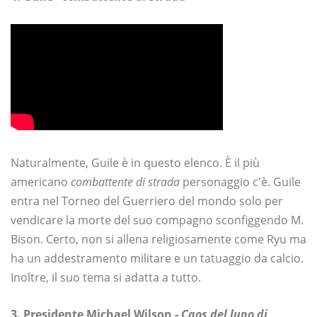
Naturalmente, Guile è in questo elenco. È il più
americano
combattente di strada
personaggio c'è. Guile
entra nel Torneo del Guerriero del mondo solo per
vendicare la morte del suo compagno sconfiggendo M.
Bison. Certo, non si allena religiosamente come Ryu ma
ha un addestramento militare e un tatuaggio da calcio.
Inoltre, il suo tema si adatta a tutto.
3. Presidente Michael Wilson -
Caos del lupo di