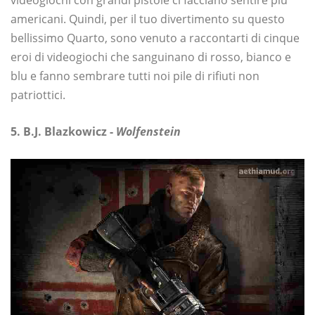
videogiochi con grandi pistole ci facciano sentire più
americani. Quindi, per il tuo divertimento su questo
bellissimo Quarto, sono venuto a raccontarti di cinque
eroi di videogiochi che sanguinano di rosso, bianco e
blu e fanno sembrare tutti noi pile di rifiuti non
patriottici.
5. B.J. Blazkowicz -
Wolfenstein