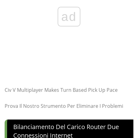
ad
Civ V Multiplayer Makes Turn Based Pick Up Pace
Prova Il Nostro Strumento Per Eliminare I Problemi
Bilanciamento Del Carico Router Due
Connessioni Internet