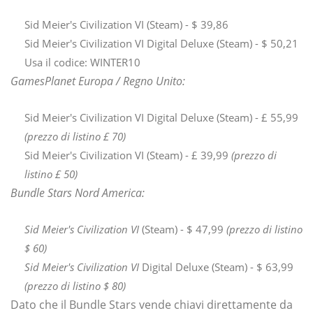
Sid Meier's Civilization VI (Steam) - $ 39,86
Sid Meier's Civilization VI Digital Deluxe (Steam) - $ 50,21
Usa il codice: WINTER10
GamesPlanet Europa / Regno Unito:
Sid Meier's Civilization VI Digital Deluxe (Steam) - £ 55,99
(prezzo di listino £ 70)
Sid Meier's Civilization VI (Steam) - £ 39,99
(prezzo di
listino £ 50)
Bundle Stars Nord America:
Sid Meier's Civilization VI
(Steam) - $ 47,99
(prezzo di listino
$ 60)
Sid Meier's Civilization VI
Digital Deluxe (Steam) - $ 63,99
(prezzo di listino $ 80)
Dato che il Bundle Stars vende chiavi direttamente da