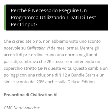
Perché È Necessario Eseguire Un
Programma Utilizzando I Dati Di Test
Per L'input?
Che ci crediate o no, non abbiamo visto uno sconto
notevole su
Civilization VI
da mesi ormai. Mentre gli
accordi di pre-ordine erano una norma negli anni
passati, sembrava che 2K stessero mantenendo un
coperchio stretto
Civ VI
questa volta. Questo cambia un
po 'oggi con una riduzione di $ 12 a Bundle Stars e un
simile sconto del 20% anche sulla Deluxe Edition.
Pre-ordine di Civilization VI
GMG North America: