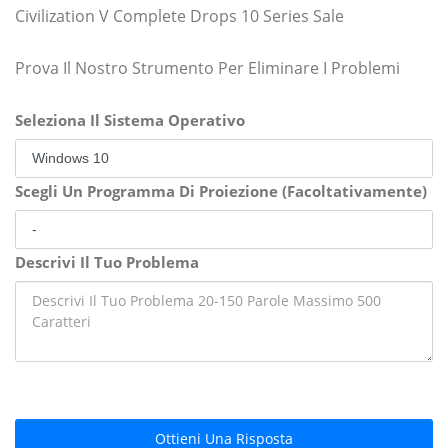
Civilization V Complete Drops 10 Series Sale
Prova Il Nostro Strumento Per Eliminare I Problemi
Seleziona Il Sistema Operativo
Scegli Un Programma Di Proiezione (Facoltativamente)
Descrivi Il Tuo Problema
Ottieni Una Risposta