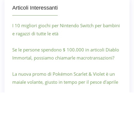
Articoli Interessanti
I 10 migliori giochi per Nintendo Switch per bambini
e ragazzi di tutte le età
Se le persone spendono $ 100.000 in articoli Diablo
Immortal, possiamo chiamarle macrotransazioni?
La nuova promo di Pokémon Scarlet & Violet è un
maiale volante, giusto in tempo per il pesce d'aprile
È morto Russell Lees, scrittore veterano di Assassin's
Creed
Recensione: Lone Survivor