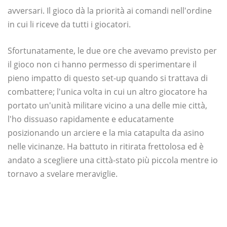
avversari. Il gioco dà la priorità ai comandi nell'ordine
in cui li riceve da tutti i giocatori.
Sfortunatamente, le due ore che avevamo previsto per
il gioco non ci hanno permesso di sperimentare il
pieno impatto di questo set-up quando si trattava di
combattere; l'unica volta in cui un altro giocatore ha
portato un'unità militare vicino a una delle mie città,
l'ho dissuaso rapidamente e educatamente
posizionando un arciere e la mia catapulta da asino
nelle vicinanze. Ha battuto in ritirata frettolosa ed è
andato a scegliere una città-stato più piccola mentre io
tornavo a svelare meraviglie.