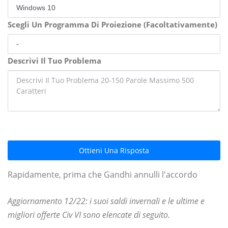
Scegli Un Programma Di Proiezione (Facoltativamente)
Descrivi Il Tuo Problema
Ottieni Una Risposta
Rapidamente, prima che Gandhi annulli l'accordo
Aggiornamento 12/22: i suoi saldi invernali e le ultime e
migliori offerte Civ VI sono elencate di seguito.