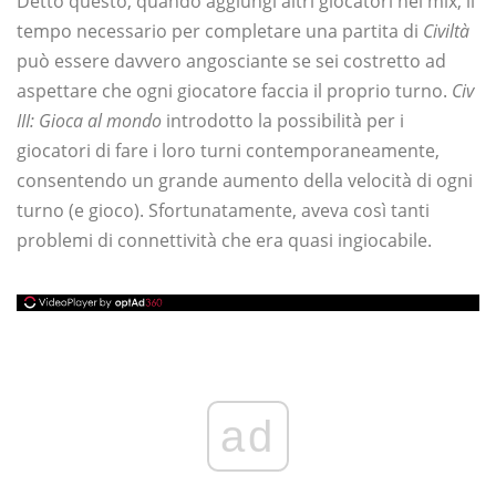
Detto questo, quando aggiungi altri giocatori nel mix, il
tempo necessario per completare una partita di
Civiltà
può essere davvero angosciante se sei costretto ad
aspettare che ogni giocatore faccia il proprio turno.
Civ
III: Gioca al mondo
introdotto la possibilità per i
giocatori di fare i loro turni contemporaneamente,
consentendo un grande aumento della velocità di ogni
turno (e gioco). Sfortunatamente, aveva così tanti
problemi di connettività che era quasi ingiocabile.
ad