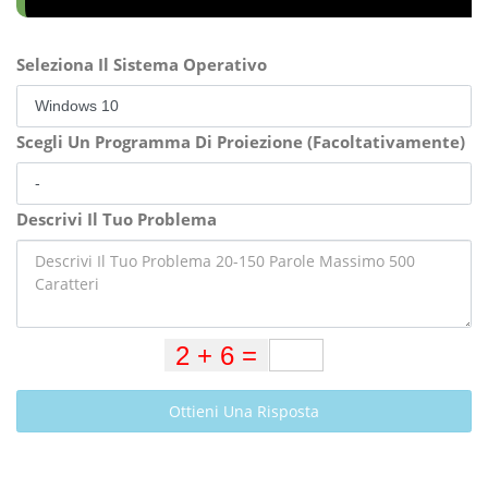
Seleziona Il Sistema Operativo
Scegli Un Programma Di Proiezione (Facoltativamente)
Descrivi Il Tuo Problema
Ottieni Una Risposta