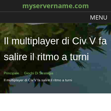
myservername.com
MENU
Il multiplayer di Civ V fa
salire il ritmo a turni
Principale
Giochi Di Strategia
Il multiplayer di Civ V fa salire il ritmo a turni